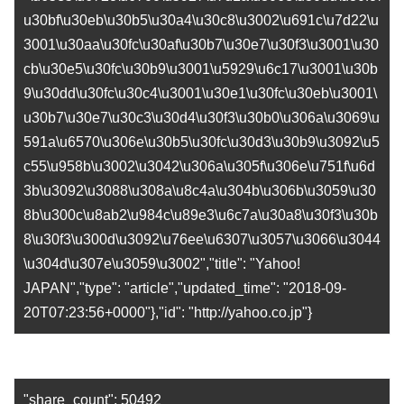
u30bf\u30eb\u30b5\u30a4\u30c8\u3002\u691c\u7d22\u
3001\u30aa\u30fc\u30af\u30b7\u30e7\u30f3\u3001\u30
cb\u30e5\u30fc\u30b9\u3001\u5929\u6c17\u3001\u30b
9\u30dd\u30fc\u30c4\u3001\u30e1\u30fc\u30eb\u3001\
u30b7\u30e7\u30c3\u30d4\u30f3\u30b0\u306a\u3069\u
591a\u6570\u306e\u30b5\u30fc\u30d3\u30b9\u3092\u5
c55\u958b\u3002\u3042\u306a\u305f\u306e\u751f\u6d
3b\u3092\u3088\u308a\u8c4a\u304b\u306b\u3059\u30
8b\u300c\u8ab2\u984c\u89e3\u6c7a\u30a8\u30f3\u30b
8\u30f3\u300d\u3092\u76ee\u6307\u3057\u3066\u3044
\u304d\u307e\u3059\u3002","title": "Yahoo!
JAPAN","type": "article","updated_time": "2018-09-
20T07:23:56+0000"},"id": "http://yahoo.co.jp"}
"share_count": 50492