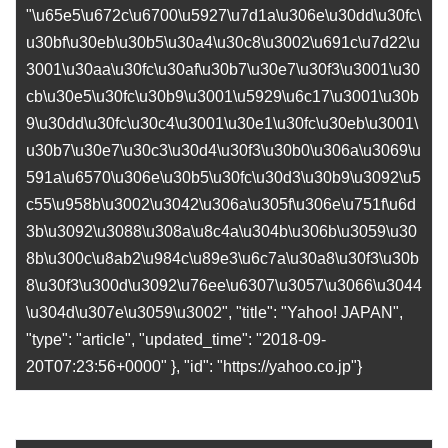
"\u65e5\u672c\u6700\u5927\u7d1a\u306e\u30dd\u30fc\
u30bf\u30eb\u30b5\u30a4\u30c8\u3002\u691c\u7d22\u
3001\u30aa\u30fc\u30af\u30b7\u30e7\u30f3\u3001\u30
cb\u30e5\u30fc\u30b9\u3001\u5929\u6c17\u3001\u30b
9\u30dd\u30fc\u30c4\u3001\u30e1\u30fc\u30eb\u3001\
u30b7\u30e7\u30c3\u30d4\u30f3\u30b0\u306a\u3069\u
591a\u6570\u306e\u30b5\u30fc\u30d3\u30b9\u3092\u5
c55\u958b\u3002\u3042\u306a\u305f\u306e\u751f\u6d
3b\u3092\u3088\u308a\u8c4a\u304b\u306b\u3059\u30
8b\u300c\u8ab2\u984c\u89e3\u6c7a\u30a8\u30f3\u30b
8\u30f3\u300d\u3092\u76ee\u6307\u3057\u3066\u3044
\u304d\u307e\u3059\u3002", "title": "Yahoo! JAPAN",
"type": "article", "updated_time": "2018-09-
20T07:23:56+0000" }, "id": "https://yahoo.co.jp"}