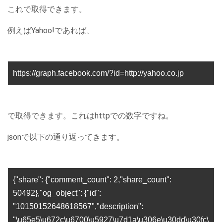
これで取得できます。
例えばYahoo!であれば、
https://graph.facebook.com/?id=http://yahoo.co.jp
で取得できます。これはhttpでの数字ですね。
jsonで以下の通り返ってきます。
{"share": {"comment_count": 2,"share_count":
50492},"og_object": {"id":
"10150152648618567","description":
"\u65e5\u672c\u6700\u5927\u7d1a\u306e\u30dd\u30fc\