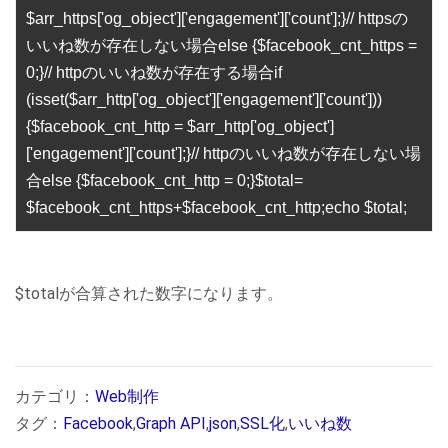
$arr_https['og_object']['engagement']['count'];}// httpsの
いいね数が存在しない場合else {$facebook_cnt_https =
0;}// httpのいいね数が存在する場合if
(isset($arr_http['og_object']['engagement']['count']))
{$facebook_cnt_http = $arr_http['og_object']
['engagement']['count'];}// httpのいいね数が存在しない場
合else {$facebook_cnt_http = 0;}$total=
$facebook_cnt_https+$facebook_cnt_http;echo $total;
$totalが合算された数字になります。
カテゴリ：
Web制作
タグ：
Facebook
,
Graph API
,
json
,
SSL化
,
いいね数