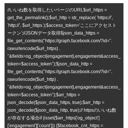
//いいね数を取得したいページのURL$url_https =
get_the_permalink();$url_http = str_replace( 'https://',
'http://', $url_https );$access_token='ここにアクセスト
ークン';//JSONデータ取得$json_data_https =
file_get_contents("https://graph.facebook.com/?id=".
rawurlencode($url_https) .
"&fields=og_object{engagement},engagement&access_
token=$access_token");$json_data_http =
file_get_contents("https://graph.facebook.com/?id=".
rawurlencode($url_http) .
"&fields=og_object{engagement},engagement&access_
token=$access_token");$arr_https =
json_decode($json_data_https, true);$arr_http =
json_decode($json_data_http, true);// httpsのいいね数
が存在する場合if (isset($arr_https['og_object']
['engagement']['count'])) {$facebook_cnt_https =