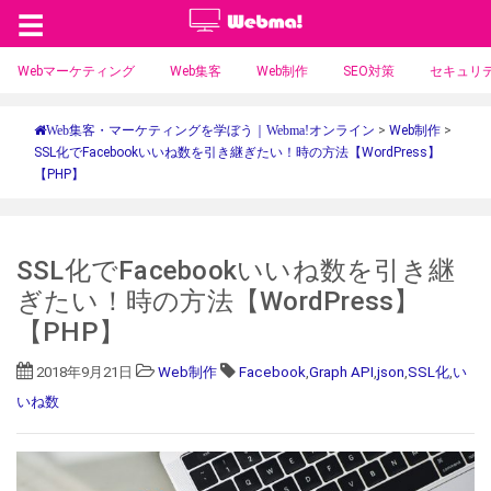
☰
Webマーケティング
Web集客
Web制作
SEO対策
セキュリ
>
Web制作
>
Web集客・マーケティングを学ぼう｜Webma!オンライン
SSL化でFacebookいいね数を引き継ぎたい！時の方法【WordPress】
【PHP】
SSL化でFacebookいいね数を引き継
ぎたい！時の方法【WordPress】
【PHP】
2018年9月21日
Web制作
Facebook
,
Graph API
,
json
,
SSL化
,
い
いね数