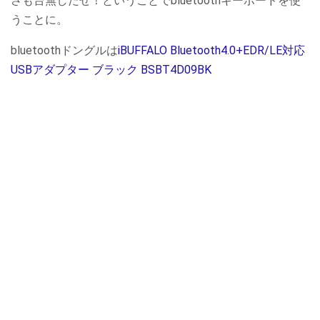
さも台無しだぜ！ということでbluetoothキーボードを使
うことに。
bluetoothドングルは
iBUFFALO Bluetooth4.0+EDR/LE対応
USBアダプター ブラック BSBT4D09BK