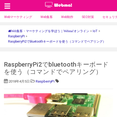
☰
Webマーケティング
Web集客
Web制作
SEO対策
セキュリ
>
IoT
>
Web集客・マーケティングを学ぼう｜Webma!オンライン
RaspberryPi
>
RaspberryPi2でbluetoothキーボードを使う（コマンドでペアリング）
RaspberryPi2でbluetoothキーボード
を使う（コマンドでペアリング）
2018年4月5日
RaspberryPi