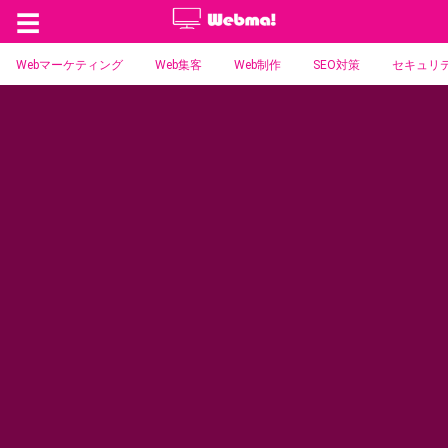
☰
Webマーケティング
Web集客
Web制作
SEO対策
セキュリ